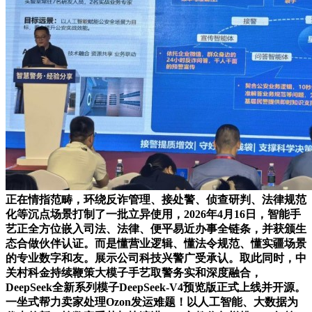
正在情指范畴，环绕反诈管理、接处警、侦查研判、法律规范
化等沉点场景打制了一批立异使用，2026年4月16日，智能手
艺正全方位嵌入司法、法律、便平易近办事全链条，并获颁生
态合做伙伴认证。而是懂营业逻辑、懂法令规范、懂实疆场景
的专业数字和友。展示公司科技兴警广受承认。取此同时，中
关村科金持续鞭策大模子手艺取警务实和深度融合，
DeepSeek全新系列模子DeepSeek-V4预览版正式上线并开源。
一坐式帮力卖家处理Ozon发运难题！以人工智能、大数据为