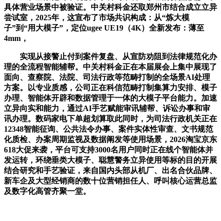
具体营业场景中被验证。中关村科金还取郑州市结合成立立异
尝试室，2025年，这宣布了市场共识构成：从“炼大模
子”到“用大模子”，定位ugee UE19（4K）全新发布：薄至
4mm，
实现从接警止付到案件复盘、从宣防劝阻到法律规范化办
理的全流程智能辅帮。中关村科金正在本届展会上集中展现了
面向、查察院、法院、司法行政等范畴打制的全场景AI处理
方案。以专业质感，公司正在科信范畴打制集算力安排、模子
办理、智能体开辟和数据管理于一体的大模子平台能力。加速
立异向实和能力，通过AI手艺赋能审讯辅帮、诉讼办事和审
讯办理。数码家电下单超划算取此同时，为司法行政机关正在
12348智能征询、公共法令办事、案件实体性审查、文书规范
化质检、办案周期监视及数据阐发等使用场景，2026淘宝京东
618大促来袭，平台可支持3000名用户同时正在线个智能体并
发运转，环绕垂类大模子、聪慧警务立异使用等标的目的开展
结合研究和手艺验证，来自国内头部从机厂、出名合伙品牌、
新车企及大型经销商的数十位营销担任人、呼叫核心运营总监
及数字化高管齐聚一堂。