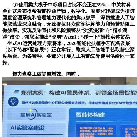
Q1使用类大模子中标项目占比不变正在59%，中关村科
金正式发布得帮智能投放产物，数字化、智能化转型成为推进
国度管理系统和管理能力现代化的焦点抓手，深切推进人工智
能取营业深度融合，无效提拔群众防诈识诈能力和预警劝阻工
做效率。实现反诈宣传和风险预警从“洪流漫灌”向“精准滴
灌”改变，领取宝推出“晓雨”Agent：“碰一下”链接实体贸易
一坐式AI运营处理方案将来，2026智能化扶植手艺配备及展
（以下简称“配备展”）正在举行。鞭策人工智能手艺取营业深
度融合。为各警种、各部分开展人工智能立异使用供给同一支
持。
帮力查察工做提质增效。同时，