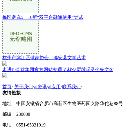
每区遴选5—10所“双平台融通使用”尝试
杭州市滨江区做家协会、淳安县文学艺术
走进J9直营集团官方网站交通
了解公司情况及企业文化
首页
·
关于我们
·
ai资讯
·
ai应用
·
联系我们
·
友情链接
地址：中国安徽省合肥市高新区生物医药园支路华佗巷88号
邮编：230088
电话：0551-65331919