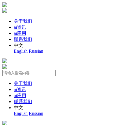
关于我们
ai资讯
ai应用
联系我们
中文
English
Russian
关于我们
ai资讯
ai应用
联系我们
中文
English
Russian