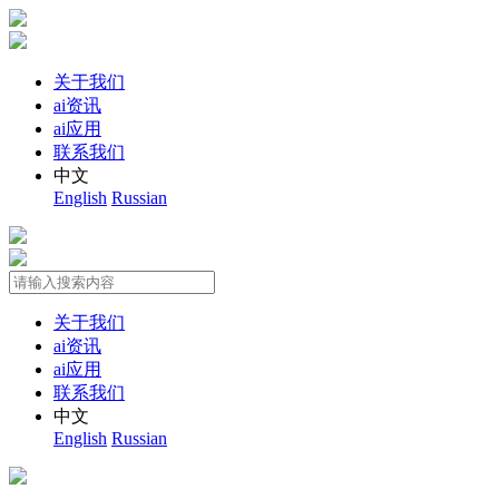
关于我们
ai资讯
ai应用
联系我们
中文
English
Russian
关于我们
ai资讯
ai应用
联系我们
中文
English
Russian