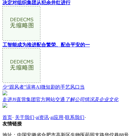
决定对组织集团从犯余井红进行
工智能成为推进配合繁荣、配合平安的一
少“跟风者”误将AI微短剧的手艺风口当
走进J9直营集团官方网站交通
了解公司情况及企业文化
首页
·
关于我们
·
ai资讯
·
ai应用
·
联系我们
·
友情链接
地址：中国安徽省合肥市高新区生物医药园支路华佗巷88号