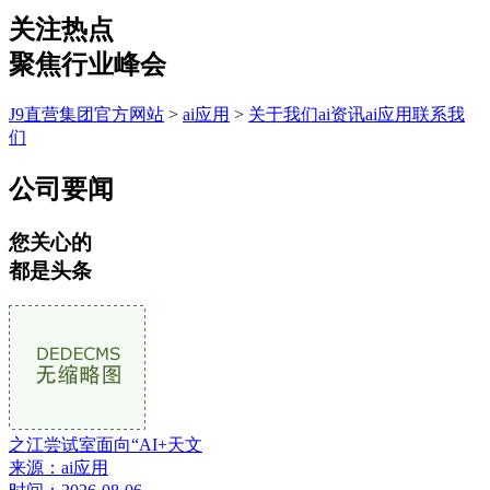
关注热点
聚焦行业峰会
J9直营集团官方网站
>
ai应用
>
关于我们
ai资讯
ai应用
联系我
们
公司要闻
您关心的
都是头条
之江尝试室面向“AI+天文
来源：ai应用