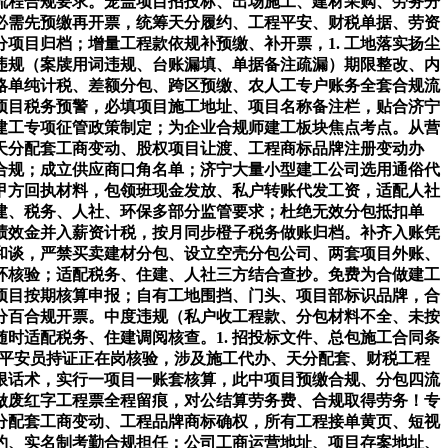
流程合规要求。笼盖项目招投标、出场施工、建材采购、劳务分
必需先预缴再开票，统筹天分履约、工程平安、财税单据、劳资
项目归档；增量工程款依规补预缴、补开票，1. 工地落实扬尘
细违规（案牍用词违规、台账漏填、单据备注疏漏）期限整改、内
简略单纯计税、差额分包、跨区预缴、农人工专户账务全套合规流
弭项目税务预警，必填项目施工地址、项目名称备注栏，贴合济宁
宁建工专项征管政策制定；为企业合规师建工板块焦点考点。从营
天分配套工商变动、股权项目让渡、工程商标品牌注册变动办
合规；成立供应商口角名单；济宁大量小型建工公司选用通俗代
甲方回执材料，包领班现金发放、私户转账代发工资，适配人社
建、税务、人社、环保多部分监管要求；杜绝无效分包抵扣单
绩效金并入薪资计税，按月同步橙子税务做账归档。补齐入账凭
和谈，严禁买卖建材分包、设立空壳分包公司、两套项目外账、
环核验；适配税务、住建、人社三方结合查抄。免费为合做建工
按项目按期核算申报；自有工地围挡、门头、项目部标识品牌，合
分百合规开票。中度违规（私户收工程款、分包材料不全、未按
时适配税务、住建调阅核查。1. 招投标文件、总包施工合同条
、平安员持证正在岗核验，涉及施工代办、天分配套、财税工程
限话术，实行一项目一账套核算，此中项目预缴合规、分包四流
做废红字工程票全程留痕，对公结算劳务费、合规取得劳务！专
分配套工商变动、工程品牌商标确权，所有工程接单黄页、短视
履约、实名制考勤合规担任；公司工商运营地址、项目存案地址、