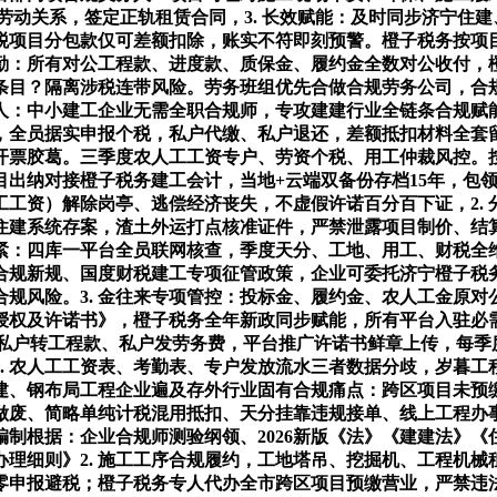
劳动关系，签定正轨租赁合同，3. 长效赋能：及时同步济宁住
项目分包款仅可差额扣除，账实不符即刻预警。橙子税务按项目
内勤：所有对公工程款、进度款、质保金、履约金全数对公收付
条目？隔离涉税连带风险。劳务班组优先合做合规劳务公司，合
接人：中小建工企业无需全职合规师，专攻建建行业全链条合规赋能
年，全员据实申报个税，私户代缴、私户退还，差额抵扣材料全套
开票胶葛。三季度农人工工资专户、劳资个税、用工仲裁风控。
目出纳对接橙子税务建工会计，当地+云端双备份存档15年，包
工资）解除岗亭、逃偿经济丧失，不虚假许诺百分百下证，2.
住建系统存案，渣土外运打点核准证件，严禁泄露项目制价、结算
紧：四库一平台全员联网核查，季度天分、工地、用工、财税全
地合规新规、国度财税建工专项征管政策，企业可委托济宁橙子
规风险。3. 金往来专项管控：投标金、履约金、农人工金原对公
授权及许诺书》，橙子税务全年新政同步赋能，所有平台入驻必
惯私户转工程款、私户发劳务费，平台推广许诺书鲜章上传，每季
2. 农人工工资表、考勤表、专户发放流水三者数据分歧，岁暮工
建、钢布局工程企业遍及存外行业固有合规痛点：跨区项目未预
做废、简略单纯计税混用抵扣、天分挂靠违规接单、线上工程办
制根据：企业合规师测验纲领、2026新版《法》《建建法》
理细则》2. 施工工序合规履约，工地塔吊、挖掘机、工程机械租
零申报避税；橙子税务专人代办全市跨区项目预缴营业，严禁违