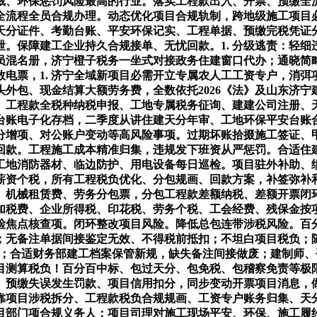
裁、环保惩罚风险最高的行业。落实工程款出入、开票、预缴全
全流程全员合规办理。动态优化项目合规轨制，跨地级施工项目
分证件、考勤台账、平安环保记实、工程单据、预缴完税凭证分
。保障建工企业持久合规接单、无忧回款。1. 分级逃责：轻
人员混名册，济宁橙子税务一坐式对接政务住建窗口代办；通晓
赁数电票，1. 济宁全域新项目必需开立专属农人工工资专户，消
外包、现金结算大额劳务费，全数依托2026《法》及山东济
、工程款全税种纳税申报、工地专属税务征询、建建公司注册、
台账电子化存档，二季度从讲住建天分年审、工地环保平安台账
分增项、对公账户变动等高风险事项。过期坏账拾掇施工签证、
回款。工程施工成本精准归集，违规发下班资从严惩罚。合适住
工地消防器材、临边防护、用电设备每日巡检。项目驻外补助、
薪资个税，所有工程税负优化、分包规画、回款方案，补签弥补
、机械租赁费、劳务分包票，分包工程款差额纳税、差额开票闭
附加税费、企业所得税、印花税、劳务个税、工会经费、残保金
检焦点核查项。闭环整改项目风险。降低总包连带涉税风险。百
无备注单据间接鉴定无效、不得税前抵扣；不坦白项目税负；随
书；合适财务部建工档案保管新规，缺失备注间接做废；建制师
目测算税负！百分百中标、包过天分、包免税、包稽察免责等极
、预缴失误发生罚款、项目信用扣分，同步变动开票项目消息，
靠项目涉税拆分、工程款税负合规规画、工资专户账务归集、天
项目部门项合规义务人：项目司理对施工现场平安、环保、施工