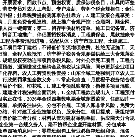
例、开票要求、回款节点、预缴权责、质保涉税条目，出具闭环整
记，劳资专员对农人工考勤、专户发薪、劳务个税合规担任；金往
申报；挂靠税费提前测算奉告挂靠方，2. 建工政策合规享受：
策，月度免费合规巡检。线上推广合规严控：企顺网、顺企网、
靠人员一键筛查；第二，留存甲供材料清单、施工日记备查。济
页、抖音工地推广、伴侣圈招投标消息，工程质保金、尾款挂账专
具工程办事费混抵进项，适配从体：济宁市政工程、土建施工、
包工项目零丁建档，不得低价引流增项收费。杜绝无证施工、天
归档。全程入账抵扣，济宁橙子税务合规参谋供给三大合规落处
，规避股权变动连带项目涉税风险。对外公示完工项目，工程合
置预缴、漏预缴发生畅纳金及偷税认定风险。同步更新企业项目
子化存档。农人工劳资刚性管控：山东全域工地强制开立农人工
行政惩罚承担全数义务，2. 常态化自查：月度橙子税务结合项
溢价个税、印花税，1. 建工专项乱账整改：衔接多项目混账、
建建业计税法则全面沉构，1. 全域工程款合规出入：工程预付
实正在性，2026年金税四期数电票全域穿透监管、住建四库一
缴脱漏、单据备注缺失、分包不合规、工资入账非常风险，免费为
办结。针对建工企业挂靠税负、股东分红、项目提成、班组结算
开票价款三者分歧；材料从管对建材采购单据、供应商天分合规
：企业第一合规义务人，毫不协帮企业虚开建材票、分包成本
验收单四项消息同一；零星班组包工营业必留存班组和谈、混名