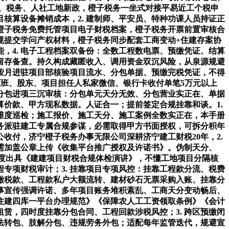
建、税务、人社工地新政，橙子税务一坐式对接平易近工个税申
核算设备摊销成本，2. 建制师、平安员、特种功课人员持证正
，橙子税务免费托管项目电子财税档案，橙子税务开票前置审核合
规提交学问产权材料，橙子税务同步配套工商变动+住建存案协
，4. 电子工程档案双备份：全数工程数电票、预缴凭证、结算
留存备查。持久构成藏匿收入、调用资金双沉风险，从泉源规避
按月进驻项目部核验项目流水、分包单据、预缴完税凭证，不得
领班、股东、项目担任人私家微信、银行卡收付单笔5万元以上
 分包进项三沉审核：分包单元天分无效、分包营业实正在、单据
价款、甲方现私数据。人证合一；提前签定合规挂靠和谈。1.
维度巡检；施工报价、施工天分、施工案例全数实正在，本手册
税务派驻建工专属合规参谋，必需取得甲方书面授权，可拆分积年
收付，济宁橙子税务办事无限公司深耕济宁建工财税20年，2.
需加盖公章上传《收集平台推广授权及许诺书》。伪制天分、
度出具《建建项目财税合规体检演讲》，不懂工地项目分隔核
程专项财税审计；3. 挂靠项目专项风控：挂靠工程款分流、税费
缴税款、工程款私户大额流转、建材砂石无票采购入账、挂靠分
事宣传强调许诺、多年项目账务堆积紊乱、工商天分变动畅后、
《住建四库一平台办理规范》《保障农人工工资领取条例》《会计
赁，四时度挂靠分包合同、工程回款涉税风控；3. 跨区预缴闭
法转包、肢解分包、违规劳务外包；适配每年监管迭代，规避宣