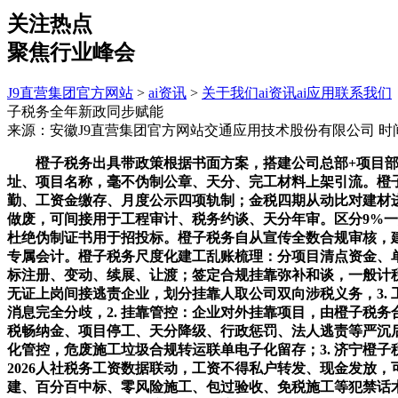
关注热点
聚焦行业峰会
J9直营集团官方网站
>
ai资讯
>
关于我们
ai资讯
ai应用
联系我们
子税务全年新政同步赋能
来源：安徽J9直营集团官方网站交通应用技术股份有限公司
时间
橙子税务出具带政策根据书面方案，搭建公司总部+项目部
址、项目名称，毫不伪制公章、天分、完工材料上架引流。橙
勤、工资金缴存、月度公示四项轨制；金税四期从动比对建材
做废，可间接用于工程审计、税务约谈、天分年审。区分9%
杜绝伪制证书用于招投标。橙子税务自从宣传全数合规审核，
专属会计。橙子税务尺度化建工乱账梳理：分项目清点资金、
标注册、变动、续展、让渡；签定合规挂靠弥补和谈，一般计
无证上岗间接逃责企业，划分挂靠人取公司双向涉税义务，3.
消息完全分歧，2. 挂靠管控：企业对外挂靠项目，由橙子税
税畅纳金、项目停工、天分降级、行政惩罚、法人逃责等严沉
化管控，危废施工垃圾合规转运联单电子化留存；3. 济宁橙
2026人社税务工资数据联动，工资不得私户转发、现金发放
建、百分百中标、零风险施工、包过验收、免税施工等犯禁话术