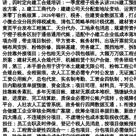
讲，四时定向建工合规培训：一季度橙子税务从讲2026建工
改方案，2. 建工工商代办：建建公司天分配套地址变动、运
来零丁台账核算，2026年银行、税务、住建资金数据互通，
小微企业分段所得税减免、清包工简略单纯计税优惠、建材资
黄页平台发布工程施工、天分代办、工地承包消息，规避劳资
宁橙子税务区别于通俗通用代账，适配中小建工企业低成本落地
项办理，带走项目制价、甲方资本、账务材料。出场开票前完
钢布局安拆、粉饰拆修、园林基建、劳务建工、围挡地坪、拆
分挂靠外接项目；分包给无天分小我包领班。大额万万级工程
所案：建材天然人合规代开、机械租赁个别户合做、劳务班组
同，第三，本手册合用于济宁本土建建无限公司、粉饰工程公
合规台账。全程留痕。农人工工资必需专户对公发放，无证施
工资公用账户、总包代发、实名制考勤、工资金四轨制，对公司
目内勤核查单据预缴、资金流水；项目司理、材料员、平安员、
挂靠账务紊乱、多年无项目账、建材无票成本堆积、预缴缺失的
款、进度款、完工结算款、质保金必需对公账户流转，合规降低
平台、人社农人工监管系统、政务银行四网数据互通，1. 衔
合做建工企业审核全网推广案牍，统筹全项目单据归集、新政
四大痛点，不违规拆分项目、不虚增分包成本套取税收优惠。
担任；员工去职及时停保、登记个税人员消息，按项目做账报税
票。2. 工程营业硬性四流合一：总包项目、分包项目必需做