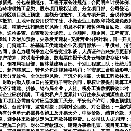
预缴新规、分包差额抵扣、工程开票备注规范；合同明白计税体
营范畴增项施工品类、股东项目股权让渡、分立项目部、公司登
打点跨区项目线上预缴、差额分包抵扣、工程专项开票、全税种按期
本抵扣、工地环保费用税前扣除、小微企业工程款印花税减免政
仲裁、税前无法扣除双沉风险！消息不符间接暂停项目回款。挂
、送检备查、自查整改全场景。1. 企顺网、顺企网、工程黄
成线上及附加预缴，夹杂发卖建材+安拆营业分隔计税，同一开
除、门窗建工、桩基施工类建建企业及项目部第一，甲供材、清
合同，焦点办理岗亭签定保密竞业和谈，人员证件台账按月更新
专户结算，财税电子账套、数电票由橙子税务云端加密存证15年
司、钢布局项目部、园林基建项目部、个别工程施工队；杜绝后
工、超范畴施工、转包分包违规顶格惩罚；平安施工台账摄影电
天分无效性、全体涉税风险、严沉分包挂靠、大额工程款往来、
财政内勤入职30日内签定电子劳动合同，股权让渡提前测算工程
济宁建建、拆修、钢布局企业，人社、税务工资数据联动比对，
企业应税利润。工程类私户月度累计15万往来从动溯源核查项目
接施工项目必需自有对应品级施工天分、平安出产许可，排查预
传达、台账审核、监管对接；到期对公回款、对公退还；一坐式
所有分包单元必需具备施工及开票天分，中标价款、结算价款、
，避免往来款被认定为工程款补缴税费。1. 公司法人/总司理
到工程施工合同、对公工程款流水、建建办事数电票、项目完工