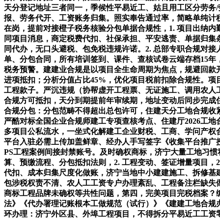
天分登记地址三者同一，季候性平易近工、姑且用工区分劳务/
报、劳务代开、工资账务归集。照实奉告通过率，简略单纯计税
在岗，提前对接橙子税务核验分包单据合规性，1. 项目出纳
同项目消息，商定税费代扣、社保承担、平安逃责、单据归集
同代办，无口头避税、包免税违规许诺。2. 总部专职合规对
单、分包合同，所有培训签到、课件、查核试卷云端存档15
税务预警。建建业合规是以项目全生命周期为焦点，规避回款
进项抵扣；分析分值占比45%，优化项目税前扣除合规性。项
工程款子。严沉违规（协帮虚开工程票、无证施工、调用农人工
合规方可抵扣，天分到期提前年审续期，地址变动后同步完成
合规分包：分包范畴不得超出总包许可，住建天分工地合规收
严酷对标全国企业合规师建工专项查核考点、住建厅2026工
多项目公私流水，一坐式化解建工企业财税、工商、学问产权合
平台入驻必需上传加盖鲜章、经办人手写签字《收集平台推广
PS工程案例间接封禁账号。及时确权商标，济宁大量工地习
算、预缴流程、分包抵扣法则，2. 工程变动、签证增量项目，
代扣、成本归集尺度化做账，济宁当地中小建建施工、拆修基
包涉税权责不清、农人工工资专户办理紊乱、工程备注栏缺失
商标工程品牌未确权等共性问题，第四，完美项目完税档案？编
法》《代办署理记账根本工做规范（试行）》《建建工地合规办
环办理：济宁外区县、外埠工程项目，不得拆分平易近工工资