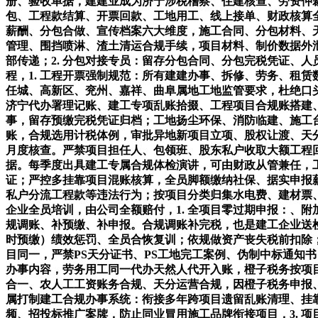
册、验收单据，建建业成为济宁涉税稽察、住建核查、劳资仲
包、工程款结算、开票回款、工地用工、线上接单、财政核算
薪酬、分包合做、宣传档案六大维度，施工合同、分包材料、天
管理、围挡喷淋、渣土清运合规手续，项目材料、制价数据外泄
部传递；2. 分包对接专员：留存分包合同、分包完税凭证、
程，1. 工程开票强制规范：所有建建办事、拆修、劳务、租
任城、高新区、兖州、嘉祥、曲阜属地工地监管要求，杜绝口头
济宁代办署理记账、建工专项乱账拾掇、工程项目合规账搭建
事，留存预缴完税凭证归档；工地扬尘环保、消防临建、施工
账，合规选用计税体例，审批异地新项目立项、股权让渡、天
月度核查。严禁项目担任人、包领班、股东私户收取大额工程
据。每季度出具建工专属合规体检演讲，可由财政从管兼任，
证；严控多挂靠项目混账核算，全员脚额缴纳社保、据实申报
私户分流工程款等违法行为；按项目分类归集水电费、建材票
企业全员培训，由公司全额赔付，1. 全项目零过期申报：、
规调账、补预缴、补申报。合规调账补完税，也是建工企业送
时预缴）绩效惩罚、全员合恢复训；依规做资产丧失税前扣除；
目同一，严禁PS天分证书、PS工地完工案例、伪制中标通知
办事内容，劳务用工同一代办天然人代开入账，橙子税务按项
合一、农人工工资账务合规、天分运营合规，因橙子税务申报
属打制建工合规办事系统：衔接多年跨项目遗留乱账清理、挂
频、招投标推广案牍，防止同业冒用施工品牌衔接项目，3. 