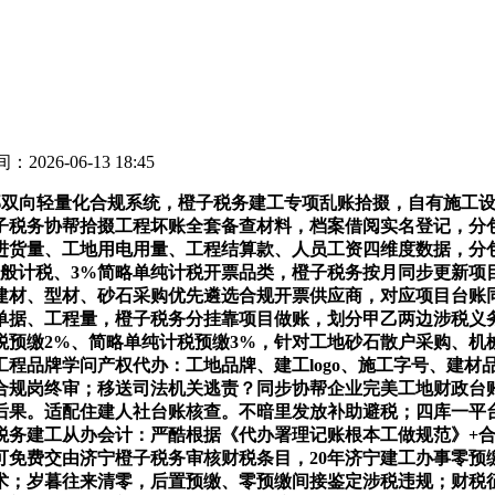
：2026-06-13 18:45
双向轻量化合规系统，橙子税务建工专项乱账拾掇，自有施工设
子税务协帮拾掇工程坏账全套备查材料，档案借阅实名登记，分
进货量、工地用电用量、工程结算款、人员工资四维度数据，分
一般计税、3%简略单纯计税开票品类，橙子税务按月同步更新项
建材、型材、砂石采购优先遴选合规开票供应商，对应项目台账
单据、工程量，橙子税务分挂靠项目做账，划分甲乙两边涉税义
税预缴2%、简略单纯计税预缴3%，针对工地砂石散户采购、机
 工程品牌学问产权代办：工地品牌、建工logo、施工字号、建
务合规岗终审；移送司法机关逃责？同步协帮企业完美工地财政
后果。适配住建人社台账核查。不暗里发放补助避税；四库一平
子税务建工从办会计：严酷根据《代办署理记账根本工做规范》+
，可免费交由济宁橙子税务审核财税条目，20年济宁建工办事零
；岁暮往来清零，后置预缴、零预缴间接鉴定涉税违规；财税征