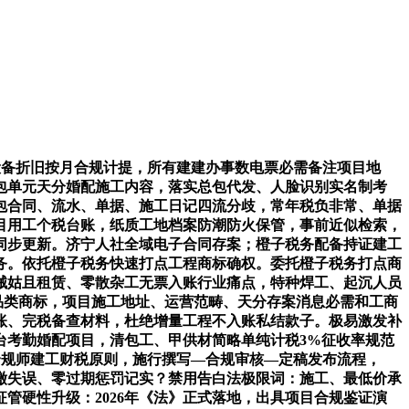
备折旧按月合规计提，所有建建办事数电票必需备注项目地
包单元天分婚配施工内容，落实总包代发、人脸识别实名制考
包合同、流水、单据、施工日记四流分歧，常年税负非常、单据
目用工个税台账，纸质工地档案防潮防火保管，事前近似检索，
同步更新。济宁人社全域电子合同存案；橙子税务配备持证建工
务。依托橙子税务快速打点工程商标确权。委托橙子税务打点商
械姑且租赁、零散杂工无票入账行业痛点，特种焊工、起沉人员
材品类商标，项目施工地址、运营范畴、天分存案消息必需和工商
台账、完税备查材料，杜绝增量工程不入账私结款子。极易激发补
台考勤婚配项目，清包工、甲供材简略单纯计税3%征收率规范
合规师建工财税原则，施行撰写—合规审核—定稿发布流程，
预缴失误、零过期惩罚记实？禁用告白法极限词：施工、最低价承
管硬性升级：2026年《法》正式落地，出具项目合规鉴证演