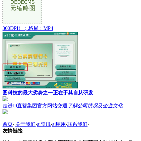
300DPI）；格局：MP4
图科技的最大劣势之一正在于其自从研发
走进J9直营集团官方网站交通
了解公司情况及企业文化
首页
·
关于我们
·
ai资讯
·
ai应用
·
联系我们
·
友情链接