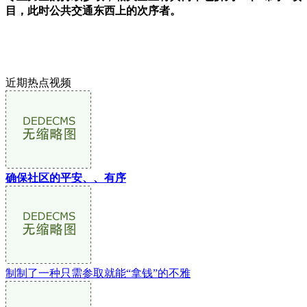
目，此时公共交通东西上的次序者。
近期热点视频
确保社区的平安、、有序
制制了一种只需参取就能“拿钱”的不雅