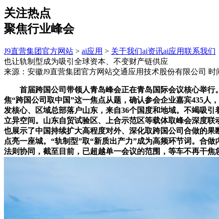
关注热点
聚焦行业峰会
J9直营集团官方网站
>
ai应用
>
关于我们
ai资讯
ai应用
联系我们
也让轨制型成为吸引全球资本、不变财产链供应
来源：安徽J9直营集团官方网站交通应用技术股份有限公司
时间
首届跨国公司带领人青岛峰会正在青岛国际会议核心举行。取
焦“跨国公司取中国”这一焦点从题，确认参会企业嘉宾435
发核心、区域总部落户山东，来自36个国度和地域。不竭吸引
立异空间。山东自贸试验区、上合示范区等载体取峰会深度联
也展示了中国持续扩大高程度对外、深化取跨国公司合做的果
点亮一座城。“轨制型”取“新质出产力”成为高频环节词。合
法则协同，截至目前，已超越单一会议的范围，等车不再干焦