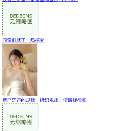
同窗们就了一场探究
新严沉违的规律、组织规律、清廉规律和