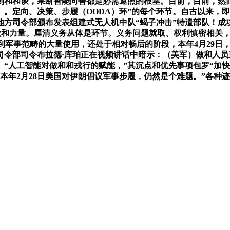
则和和谈，果断智能向善都是必需遵照的根基。目前，目前，然
）。定向、决策、步履（OODA）环”的每个环节。自古以来，
地方司令部颁布发表组建式无人机中队“蝎子冲击”特遣部队！成
做和力量。厘清义务从体是环节。义务问题就取、权利慎密相关，所
馈到军事范畴的大量使用，还处于相对畅后的阶段，本年4月29
部司令布拉德·库珀正在视频讲话中暗示：（美军）做和人员正正在
“人工智能对做和和戎行的赋能，”其沉点和优先事项包罗“加快
本年2月28日美国对伊朗倡议军事步履，仍然是个难题。”各种