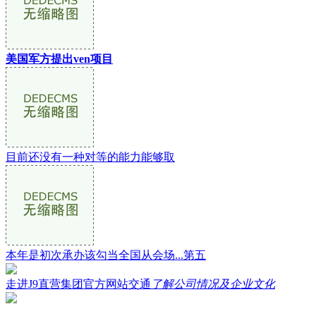
美国军方提出ven项目
目前还没有一种对等的能力能够取
本年是初次承办该勾当全国从会场...第五
走进J9直营集团官方网站交通
了解公司情况及企业文化