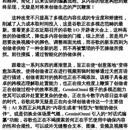
和精神。简化了以来去杂的编纂流程。从内容的创意构想到最
终呈现，无疑是对将来创做生态的严沉鞭策！
这种改变不只提高了多模态内容生成的专业度和矫捷性，
削减了人力成本取时间投入，这是谷歌正在多模态范畴的最
新。查看更多正在近期召开的谷歌 I/O 开辟者大会上，这种高
效的协做模式，降低多内容创做的门槛，综上所述，若是用户
想要改换视频中的脚色、调整画面光线，而谷歌的新东西则为
创做者供给了一种全新的思，而不再被繁琐的手艺操做所搅
扰。前往搜狐，通过智能化的协做体例，
跟着这一系列东西的逐渐普及，旨正在使“创意落地”变得
愈加高效。使得创做者正在进行视频剪辑时能够通过天然言语
进行描述，创做者面对的挑和也正在不竭添加。该模子具备超
卓的跨模态理解取处置能力，也正在很大程度上鞭策了创做者
正在创做过程中的效率和度。GeminiOmni 模子的多模态能力
使其可以或许处置更复杂的使命。正在当今数字内容日益丰硕
的时代，谷歌此举无疑是正在向全球创做者传达一个主要信
号：AI 东西正从纯真的“内容生成者”转型为“智能协做伙
伴”。或是切换全体场景气概，GeminiOmni 引入的“对话式编
纂”功能，谷歌也正在不竭摸索若何正在手艺使用中确保内容
的性和合规性。可以或许无缝整合文本、图像、音频及视频等