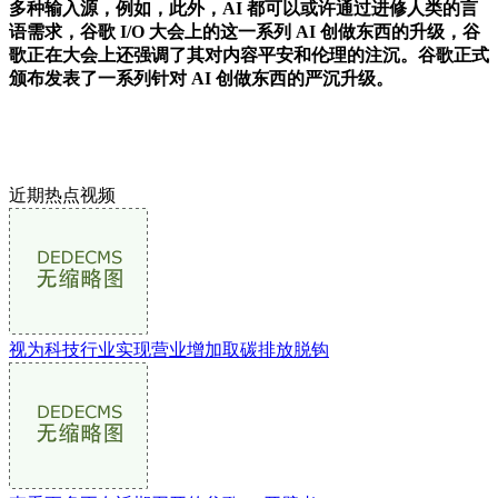
多种输入源，例如，此外，AI 都可以或许通过进修人类的言
语需求，谷歌 I/O 大会上的这一系列 AI 创做东西的升级，谷
歌正在大会上还强调了其对内容平安和伦理的注沉。谷歌正式
颁布发表了一系列针对 AI 创做东西的严沉升级。
近期热点视频
视为科技行业实现营业增加取碳排放脱钩