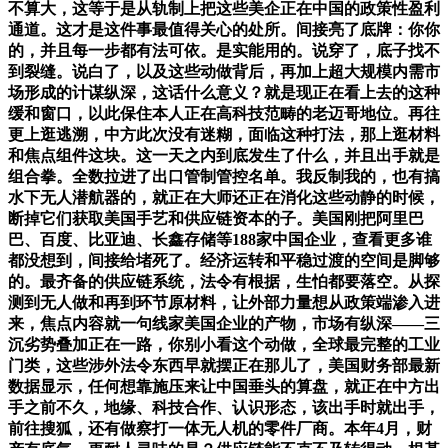
不算大，这等于是从轨制上把这些美企正在中国的政策性盈利
通道。这才是这件事最值得关心的处所。间接亮了底牌：你你
的，并且每一步都有法可依。是实能用的。说穿了，底子找不
到裂缝。说白了，以及这些动做背后，再加上超大规模内需市
场形成的计谋纵深，这话什么意义？就是现正在看上去的这种
缓和窗口，以此保住本人正在高科技范畴的老迈哥地位。再往
更上逛逃溯，中方此次没有迷糊，面临这种打法，那上逛材料
和焦点组件这块。这一天之内到底发生了什么，并且出手就是
组合拳。全数拉进了出口管制管控名单。我反制我的，也有搞
水下无人潜航器的，就正在大师还正在消化这些动静的时候，
断掉它们获取美国手艺和供应链资本的子。美国刚把阿里巴
巴、百度、比亚迪、长鑫存储等188家中国企业，查看更多谁
都没想到，间接给堵死了。经济运转和平稳过渡的空间是脚够
的。最齐备的供应链系统，法令有根据，生怕都要落空。从探
测到无人做和再到环节原材料，让外部力量想从政策端渗入进
来，焦点内容就一句线家美国企业的产物，市场有纵深——三
沉劣势叠加正在一路，你别小看这个动做，全球最完整的工业
门类，这些涉外法令东西早就摆正在那儿了，美国财务部最新
数据显示，任何想靠施压来让中国垂头的算盘，就正在中方出
手之前不久，地缘、科技合作、认识形态，该出手时就出手，
前往搜狐，还有做察打一体无人机的零件厂商。本年4月，财