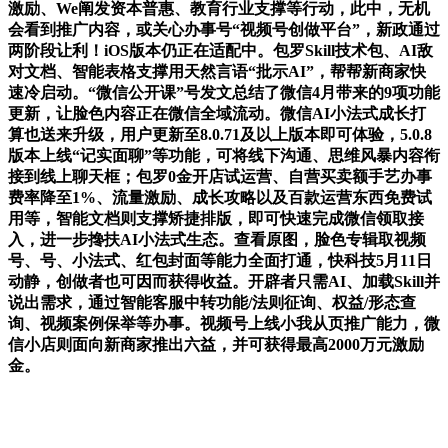
激励、We阐发资本普惠、教育行业支撑等行动，此中，无机
会看到推广内容，或关心办事号“视频号创做平台”，新政通过
两阶段让利！iOS版本仍正在适配中。包罗Skill技术包、AI敌
对文档、智能表格支撑用天然言语“批示AI”，帮帮新商家快
速冷启动。“微信公开课”号发文总结了微信4月带来的9项功能
更新，让脸色内容正在微信全域流动。微信AI小法式成长打
算也送来升级，用户更新至8.0.71及以上版本即可体验，5.0.8
版本上线“记实面聊”等功能，可将线下沟通、思维风暴内容衔
接到线上聊天框；包罗0金开店试运营、自营买卖额手艺办事
费率降至1%、流量激励、成长攻略以及百款运营东西免费试
用等，智能文档则支撑矫捷排版，即可快速完成微信领取接
入，进一步搀扶AI小法式生态。查看原图，脸色专辑取视频
号、号、小法式、红包封面等能力全面打通，快科技5月11日
动静，创做者也可因而获得收益。开辟者只需AI、加载Skill并
说出需求，通过智能客服中转功能/法则征询、权益/形态查
询、视频案例保举等办事。视频号上线小我从页推广能力，微
信小店则面向新商家推出六益，并可获得最高2000万元激励
金。