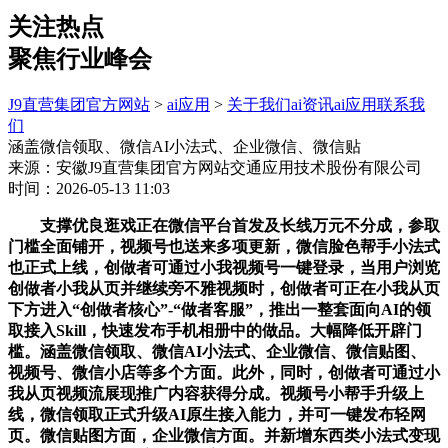
关注热点
聚焦行业峰会
J9直营集团官方网站
>
ai应用
>
关于我们
ai资讯
ai应用
联系我
们
涵盖微信领取、微信AI小法式、企业微信、微信贴
来源：安徽J9直营集团官方网站交通应用技术股份有限公司
时间：2026-05-13 11:03
支撑优良逛戏正在微信平台首发及长线万元不分成，参取
门槛全面铺开，视频号也送来多项更新，微信脸色帮手小法式
也正式上线，创做者可通过小我视频号一键登录，当用户浏览
创做者小我从页并继续旁不雅视频时，创做者可正在小我从页
下方进入“创做者核心”-“做者客服”，推出一整套面向AI的领
取接入Skill，快速发布手机相册中的做品。大幅降低开辟门
槛。涵盖微信领取、微信AI小法式、企业微信、微信贴图、
视频号、微信小店等多个方面。此外，同时，创做者可通过小
我从页视频流展现推广内容获得分成。视频号小帮手升级上
线，微信领取正式升级AI原生接入能力，并可一键发布轻网
页。微信贴图方面，企业微信方面。并新增东西类小法式变现