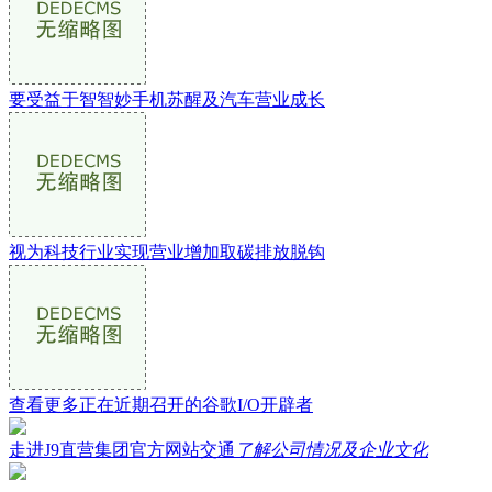
要受益于智智妙手机苏醒及汽车营业成长
视为科技行业实现营业增加取碳排放脱钩
查看更多正在近期召开的谷歌I/O开辟者
走进J9直营集团官方网站交通
了解公司情况及企业文化