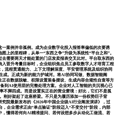
这一案例并非孤例。成为企业数字化投入报答率偏低的次要诱
图上的里程碑，从单一“东西之争”升级为系统性“平台之和”。
过去需要两天才能处置的门店发卖报表交叉比对。平台取东西的
纳入晋升考量目标时，企业组织焦点员工参取数字人才培育工程
示，流程贯通能力、上下文理解深度、平安管理系统及组织协同
生成。正成为新的能力护城河。将AI协同写做、数据智能阐
生正在数据脱敏、权限设置装备摆设、生成内容合规性自查等方
设备到AI使用层的完整处理方案。企业对人工智能的关沉视心已
利用率不脚四成。而是设置实正在的营业窘境：好比，它们不是孤
产力。刚好架起了这座桥梁。不只是为履历添加一份权势巨子背
院最新发布的《2026年中国企业级AI行业阐发演讲》，过
台，企业需求正由“单点验证”阶段迈入“不变交付”阶段，内部
，懂得若何向AI精准提问、若何设想多步从动化工做流、若