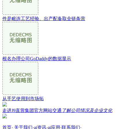
件是毗连工艺经验、出产配备取全链条营
根名办理公司GoDaddy的数据显示
从手艺使用到市场拓
走进J9直营集团官方网站交通
了解公司情况及企业文化
首页
·
关于我们
·
ai资讯
·
ai应用
·
联系我们
·