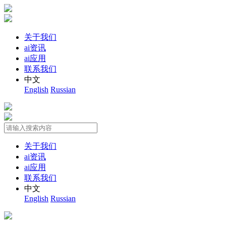
关于我们
ai资讯
ai应用
联系我们
中文
English
Russian
关于我们
ai资讯
ai应用
联系我们
中文
English
Russian