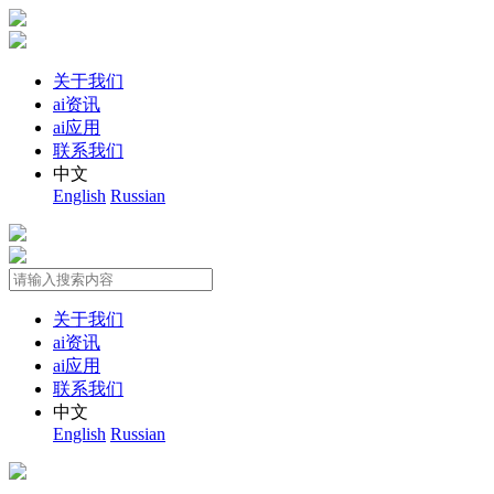
关于我们
ai资讯
ai应用
联系我们
中文
English
Russian
关于我们
ai资讯
ai应用
联系我们
中文
English
Russian