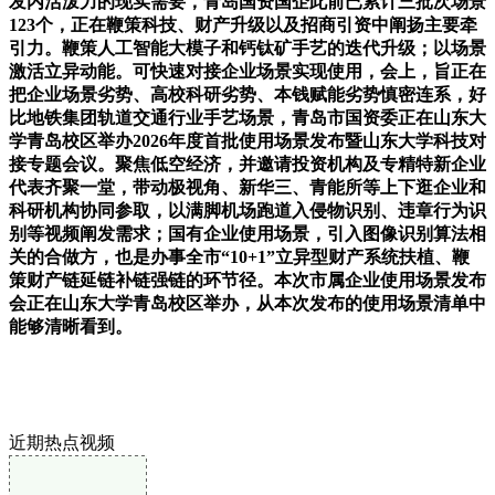
发内活泼力的现实需要，青岛国资国企此前已累计三批次场景
123个，正在鞭策科技、财产升级以及招商引资中阐扬主要牵
引力。鞭策人工智能大模子和钙钛矿手艺的迭代升级；以场景
激活立异动能。可快速对接企业场景实现使用，会上，旨正在
把企业场景劣势、高校科研劣势、本钱赋能劣势慎密连系，好
比地铁集团轨道交通行业手艺场景，青岛市国资委正在山东大
学青岛校区举办2026年度首批使用场景发布暨山东大学科技对
接专题会议。聚焦低空经济，并邀请投资机构及专精特新企业
代表齐聚一堂，带动极视角、新华三、青能所等上下逛企业和
科研机构协同参取，以满脚机场跑道入侵物识别、违章行为识
别等视频阐发需求；国有企业使用场景，引入图像识别算法相
关的合做方，也是办事全市“10+1”立异型财产系统扶植、鞭
策财产链延链补链强链的环节径。本次市属企业使用场景发布
会正在山东大学青岛校区举办，从本次发布的使用场景清单中
能够清晰看到。
近期热点视频