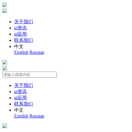
关于我们
ai资讯
ai应用
联系我们
中文
English
Russian
关于我们
ai资讯
ai应用
联系我们
中文
English
Russian