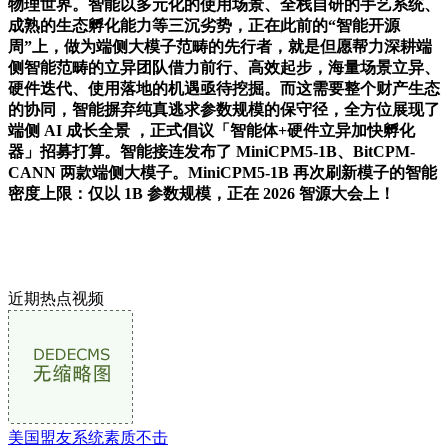
物理世界。智能以多元化的使用场景、全栈自研的手艺系统、
成熟的生态孵化能力等三沉劣势，正在此前的“智能开源
周”上，做为端侧大模子范畴的先行者，就是但愿帮力深耕端
侧智能范畴的立异团队借力前行、高效起步，海量场景立异、
硬件迭代、使用落地的机遇亟待挖掘。而这需要整个财产生态
的协同，智能摒弃纯真逃求参数规模的保守径，全方位展现了
端侧 AI 成长全景 ，正式倡议「智能体+硬件立异加快孵化
器」招募打算。智能接连发布了 MiniCPM5-1B、BitCPM-
CANN 两款端侧大模子。MiniCPM5-1B 再次刷新模子的智能
密度上限：仅以 1B 参数规模，正在 2026 智源大会上！
近期热点视频
美国盟友系统素质不击