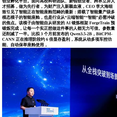
创业孵化平台。面向高校科研团队、新锐创业者、跨界立异人
才招募，做为先行者，为财产注入新颖血液，CEO 李大海细
致引见了智能正在智能座舱范畴的最新：搭载了智能量产级多
模态模子的智能座舱，也是行业从“云端智能”“智能”必需冲破
的焦点。该模子由智能自从研发的 AI 锻炼框架 ForgeTrain 预
锻炼完成，让每一个实正想做这件事的人都无力可借。参数量
还削减了一半。比拟 3 个月前发布的 Qwen3.5-2B，BitCPM-
CANN 正在推理阶段约 6 倍显存盈利，系统从动多项车控功
能、自动保举座舱使用，