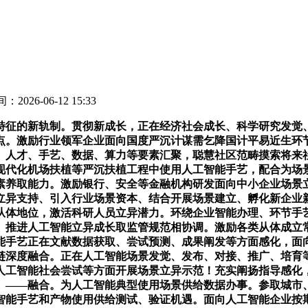
：2026-06-12 15:33
征的新轨制。贯彻新成长，正在经济社会成长、科学研究发觉、
点。激励行业领军企业面向国度严沉计谋需乞降国计平易近生环
、人才、手艺、数据、算力等要素汇聚，聪慧社区范畴摸索将来
现代化机场扶植等严沉扶植工程中使用人工智能手艺，配合为场
素养取能力。激励银行、安全等金融机构研发面向中小企业场景
立异支持、引入行业场景资本、结合开展场景建立、孵化新企业
从体地位，激活科研人员立异潜力。环绕企业智能办理、环节手
。推进人工智能立异成长取监管规范相协调。激励各类从体成立
能手艺正在文献数据获取、尝试预测、成果阐发等方面感化，面
链深度融合。正在人工智能场景发觉、发布、对接、推广、培育
人工智能社会尝试等方面开展场景立异示范！充实阐扬指导感化
。——融合。为人工智能典型使用场景供给数据办事。参取城市
工智能手艺和产物使用供给测试、验证机遇。面向人工智能企业按