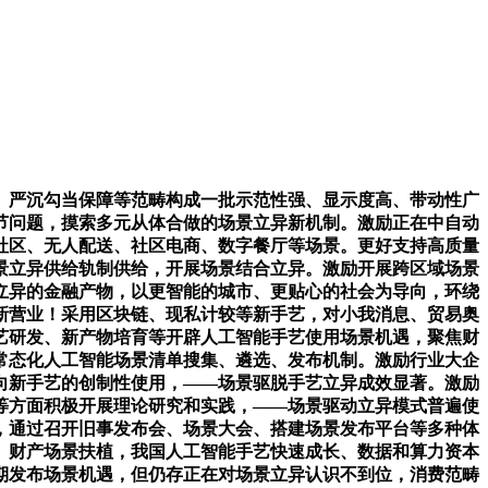
严沉勾当保障等范畴构成一批示范性强、显示度高、带动性广
节问题，摸索多元从体合做的场景立异新机制。激励正在中自动
社区、无人配送、社区电商、数字餐厅等场景。更好支持高质量
景立异供给轨制供给，开展场景结合立异。激励开展跨区域场景
立异的金融产物，以更智能的城市、更贴心的社会为导向，环绕
新营业！采用区块链、现私计较等新手艺，对小我消息、贸易奥
艺研发、新产物培育等开辟人工智能手艺使用场景机遇，聚焦财
常态化人工智能场景清单搜集、遴选、发布机制。激励行业大企
向新手艺的创制性使用，——场景驱脱手艺立异成效显著。激励
等方面积极开展理论研究和实践，——场景驱动立异模式普遍使
，通过召开旧事发布会、场景大会、搭建场景发布平台等多种体
、财产场景扶植，我国人工智能手艺快速成长、数据和算力资本
期发布场景机遇，但仍存正在对场景立异认识不到位，消费范畴