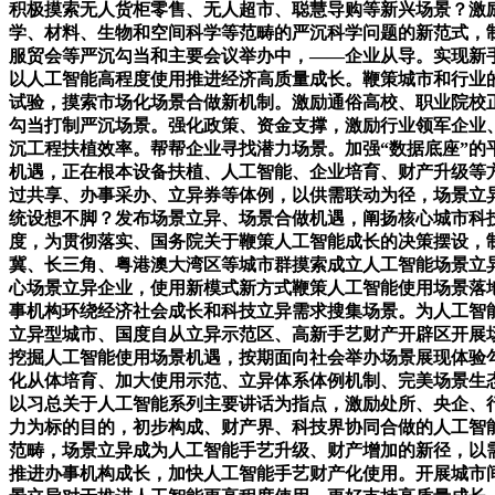
积极摸索无人货柜零售、无人超市、聪慧导购等新兴场景？激
学、材料、生物和空间科学等范畴的严沉科学问题的新范式，
服贸会等严沉勾当和主要会议举办中，——企业从导。实现新
以人工智能高程度使用推进经济高质量成长。鞭策城市和行业
试验，摸索市场化场景合做新机制。激励通俗高校、职业院校正
勾当打制严沉场景。强化政策、资金支撑，激励行业领军企业
沉工程扶植效率。帮帮企业寻找潜力场景。加强“数据底座”
机遇，正在根本设备扶植、人工智能、企业培育、财产升级等
过共享、办事采办、立异券等体例，以供需联动为径，场景立
统设想不脚？发布场景立异、场景合做机遇，阐扬核心城市科
度，为贯彻落实、国务院关于鞭策人工智能成长的决策摆设，
冀、长三角、粤港澳大湾区等城市群摸索成立人工智能场景立
心场景立异企业，使用新模式新方式鞭策人工智能使用场景落
事机构环绕经济社会成长和科技立异需求搜集场景。为人工智
立异型城市、国度自从立异示范区、高新手艺财产开辟区开展
挖掘人工智能使用场景机遇，按期面向社会举办场景展现体验
化从体培育、加大使用示范、立异体系体例机制、完美场景生
以习总关于人工智能系列主要讲话为指点，激励处所、央企、
力为标的目的，初步构成、财产界、科技界协同合做的人工智
范畴，场景立异成为人工智能手艺升级、财产增加的新径，以
推进办事机构成长，加快人工智能手艺财产化使用。开展城市