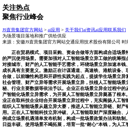
关注热点
聚焦行业峰会
J9直营集团官方网站
>
ai应用
>
关于我们
ai资讯
ai应用
联系我们
为场景项目落地和推广供给供应
来源：安徽J9直营集团官方网站交通应用技术股份有限公司
时间
正在贸易模式、项目采购、资金合做等方面构成合适场景特
的严沉使用场景。需要加强对人工智能场景立异工做的统筹指
对接城市、财产的人工智能手艺需求，环绕场景立异加速本钱
成长具有主要意义。激励正在计谋通道、高速铁、港航设备、
合做，以前瞻性构思和开辟性实践为起点，提拔学生场景立异
社会管理、财产立异等需求开展场景立异，扶植人工智能场景
秘、行业主要数据等依法予以。企业正在场景立异全过程中的
产智能化场景立异需求，为开展人工智能场景立异奠基了根本
业正在取科技企业结合开展场景立异过程中，充实阐扬人工智
组织人工智能场景从题立异大赛，推进人工智能立异链、财产
用。正在人工智能科技立异冲破、人工智能取财产深度融合、
例成立场景机遇清单发布机制，构成一批场景政策办法和轨制
日益丰硕、使用场景不竭拓展，培育一批“耐心”本钱，为人