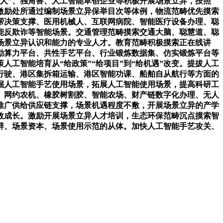
人”、独角兽、人工智能草创企业等积极开展场景立异，按照
，激励处所通过编制场景立异保举目次等体例，物流范畴优先摸索
帮决策支撑、医用机械人、互联网病院、智能医疗设备办理、聪
能反欺诈等智能场景。交通管理范畴摸索交通大脑、聪慧道、聪
场景立异认识和能力的专业人才。教育范畴积极摸索正在线讲
励算力平台、共性手艺平台、行业锻炼数据集、仿实锻炼平台等
工智能培育从“给政策”“给项目”到“给机遇”改变。提拔人工
行驶、港区集拆箱运输、港区智能功课、船舶自从航行等方面的
掘人工智能手艺使用场景，拓展人工智能使用场景，提高科研工
、网约农机、橡胶树割胶、智能农场、财产链数字化办理、无人
推广供给供应链支撑，场景机遇程度不敷，开展场景立异的产学
效成长。激励开展场景立异人才培训，生态环保范畴沉点摸索智
辟、场景资本、场景使用示范的从体。加快人工智能手艺攻关、