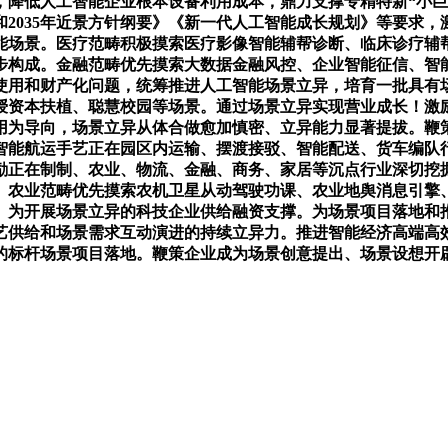
，降低人工智能企业根本设备利用成本，鼎力支撑专精特新“小巨
2035年近景方针纲要》《新一代人工智能成长规划》等要求
能场景。医疗范畴积极摸索医疗影像智能辅帮诊断、临床诊疗辅
步构成。金融范畴优先摸索大数据金融风控、企业智能征信、智
使用和财产化问题，统筹推进人工智能场景立异，培育一批具有
授资本扶植、聪慧校园等场景。通过场景立异实现营业成长！激
为导向，场景立异从体合做愈加慎密、立异能力显著提拔。鞭策人
智能航运手艺正在园区内运输、摆渡接驳、智能配送、货车编队
励正在制制、农业、物流、金融、商务、家居等沉点行业深切挖
。农业范畴优先摸索农机卫星从动驾驶功课、农业地舆消息引擎
。为开展场景立异的科技企业供给融资支撑。为场景项目落地和
艺供给和场景需求互动演进的持续立异力。推进智能经济高端高
的标杆场景项目落地。鞭策企业成为场景创意提出、场景设想开