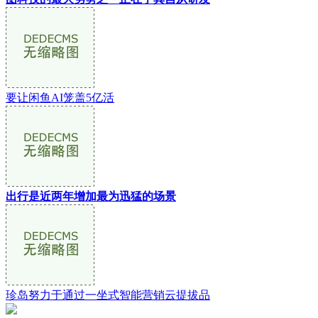
要让闲鱼AI笼盖5亿活
出行是近两年增加最为迅猛的场景
珍岛努力于通过一坐式智能营销云提拔品