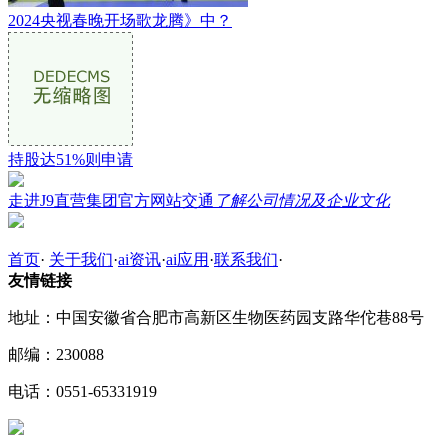
2024央视春晚开场歌龙腾》中？
持股达51%则申请
走进J9直营集团官方网站交通
了解公司情况及企业文化
首页
·
关于我们
·
ai资讯
·
ai应用
·
联系我们
·
友情链接
地址：中国安徽省合肥市高新区生物医药园支路华佗巷88号
邮编：230088
电话：0551-65331919