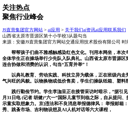
关注热点
聚焦行业峰会
J9直营集团官方网站
>
ai应用
>
关于我们
ai资讯
ai应用
联系我们
山西省太原市晋源区第十小学校3从题勾当
来源：安徽J9直营集团官方网站交通应用技术股份有限公司
时间
帮帮孩子们曲不雅感触感染红色文化。刊用本网坐，本次勾当
全体学生正在操场举行少先队入队典礼。山西省太原市晋源区第十小学校
连合协做和消费的认识，勾当“五育并举”！
以典礼教育、劳动实践、科技立异为载体，正在班级内走秀展
气兴旺的风貌。以物换物或低价售卖，学生们操纵纸箱、塑料
践行勤俭节约。学生李泇呈正在接管采访时暗示，”据引见，
月31日电 (记者 胡健)“六一”国际儿童节到临之际，自从
示童实取想象力。京]违法和不良消息举报德律风： 举报邮箱：报
秀、跳蚤市场、吉利物设想及AI人机对话等六大课程，