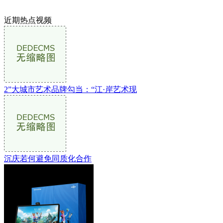
近期热点视频
2”大城市艺术品牌勾当：“江·岸艺术现
沉庆若何避免同质化合作