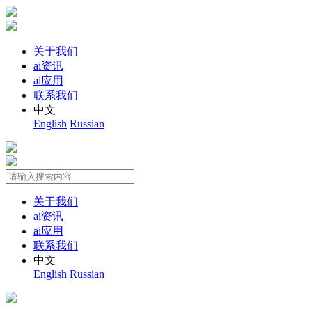
关于我们
ai资讯
ai应用
联系我们
中文
English
Russian
关于我们
ai资讯
ai应用
联系我们
中文
English
Russian