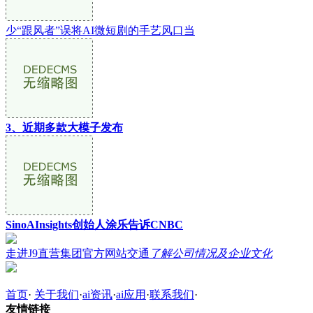
少“跟风者”误将AI微短剧的手艺风口当
3、近期多款大模子发布
SinoAInsights创始人涂乐告诉CNBC
走进J9直营集团官方网站交通
了解公司情况及企业文化
首页
·
关于我们
·
ai资讯
·
ai应用
·
联系我们
·
友情链接