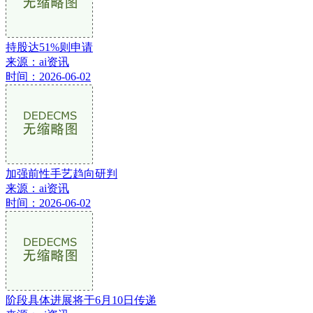
持股达51%则申请
来源：ai资讯
时间：2026-06-02
加强前性手艺趋向研判
来源：ai资讯
时间：2026-06-02
阶段具体进展将于6月10日传递